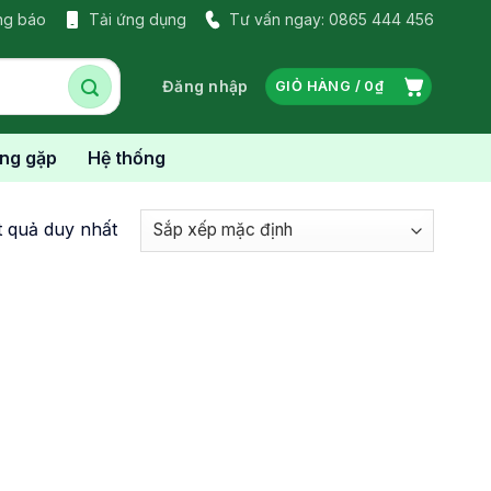
ng báo
Tải ứng dụng
Tư vấn ngay: 0865 444 456
Đăng nhập
GIỎ HÀNG /
0
₫
ờng gặp
Hệ thống
t quả duy nhất