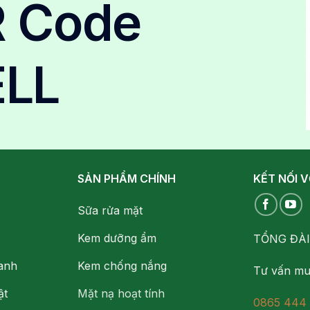
R Code
LL
SẢN PHẨM CHÍNH
KẾT NỐI V
Sữa rửa mặt
Kem dưỡng ẩm
TỔNG ĐÀI 
anh
Kem chống nắng
Tư vấn mu
ật
Mặt nạ hoạt tính
0865 444