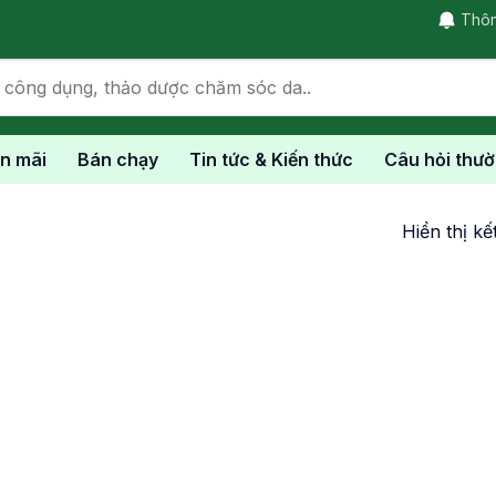
Thô
n mãi
Bán chạy
Tin tức & Kiến thức
Câu hỏi thư
Hiển thị kế