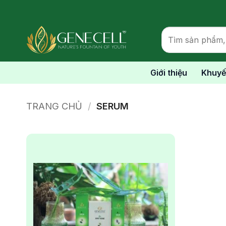
Bỏ
qua
nội
Tìm
kiếm:
dung
Giới thiệu
Khuyế
TRANG CHỦ
/
SERUM