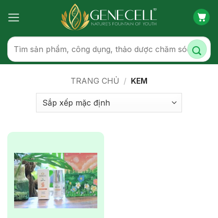
Bỏ
qua
nội
dung
Tìm
kiếm:
TRANG CHỦ
/
KEM